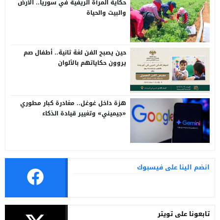
حكاية المرأة الريفية في سوريا.. الأرض
والبيت والحياة
حين يصبح الفن لغة ثانية.. أطفال صم
يروون حكاياتهم بالألوان
هزة داخل غوغل.. مغادرة كبار مطوري
«جيميني» وتغيير قيادة الذكاء
الاصطناعي
انضم الينا على فيسبوك
تابعونا على تويتر