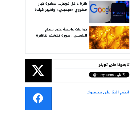
هزة داخل غوغل.. مغادرة كبار
مطوري «جيميني» وتغيير قيادة
الذكاء الاصطناعي
دوامات غامضة على سطح
الشمس.. صورة تكشف ظاهرة
تُرصد للمرة الأولى
تابعونا على تويتر
انضم الينا على فيسبوك