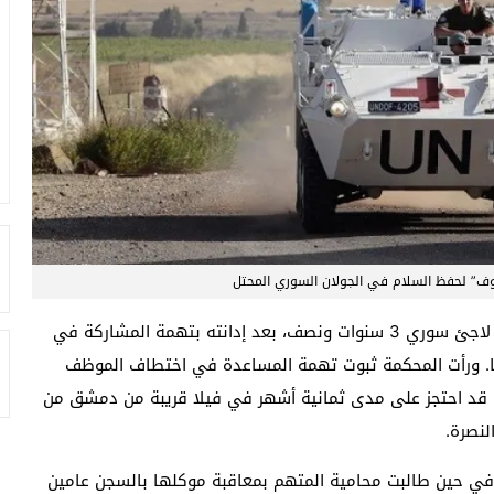
دوف” لحفظ السلام في الجولان السوري المحتل
قضت محكمة ألمانية في شتوتغارت أمس الأربعاء بسجن لاجئ سوري 3 سنوات ونصف، بعد إدانته بتهمة المشاركة في
بالأمم المتحدة عام 2013 في سوريا. ورأت المحكمة ثبوت تهمة المساعدة في اختطاف الموظف
ظف قد احتجز على مدى ثمانية أشهر في فيلا قريبة من دمشق من
لنصرة.
، في حين طالبت محامية المتهم بمعاقبة موكلها بالسجن عامين