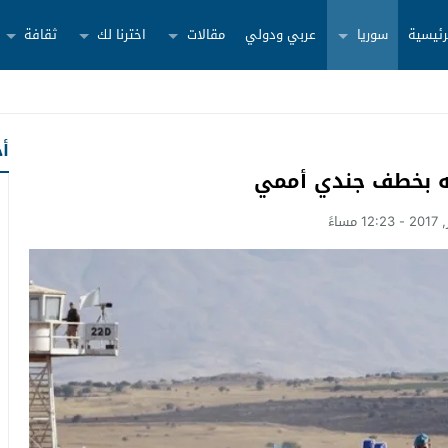
رئيسية
سوريا
عربي ودولي
مقالات
اخترنا لك
ثقافة
أح
طه بخطف جندي أممي