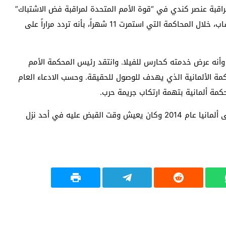
اقبة عنصر كندي في “قوة الأمم المتحدة لمراقبة فض الاشتباك”
(أندوف) في هضبة الجولان السورية المحتلة، واعترف الشاب، خلال المحاكمة التي استمرت 11 شهراً، بأنه تردد مراراً على
وأنه عرض خدمته كحارس للفيلا. وانتقد رئيس المحكمة الأمم
كمة الألمانية الذي يهدف للوصول للحقيقة. وحسب الادعاء العام
كمة ألمانية بتهمة ارتكاب جريمة حرب.
ويشار إلى أن الشاب (س) يبلغ من العمر 26 عاماً قدم إلى ألمانيا عام 2014 وكان يعيش وقت القبض عليه في أحد نزل