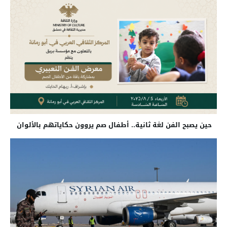
حين يصبح الفن لغة ثانية.. أطفال صم يروون حكاياتهم بالألوان