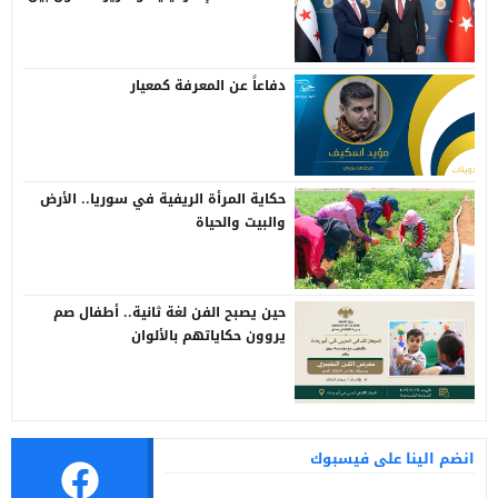
سوريا وتركيا
دفاعاً عن المعرفة كمعيار
حكاية المرأة الريفية في سوريا.. الأرض
والبيت والحياة
حين يصبح الفن لغة ثانية.. أطفال صم
يروون حكاياتهم بالألوان
انضم الينا على فيسبوك