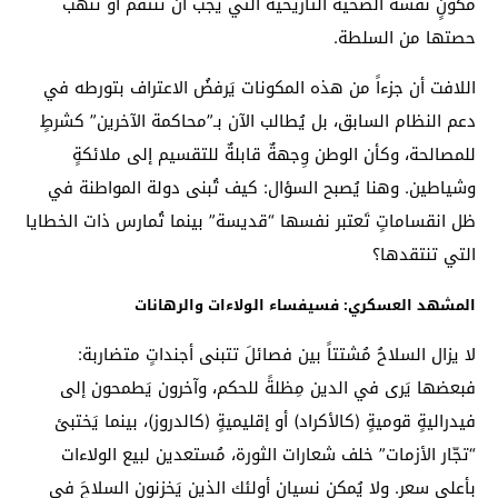
مكونٍ نفسه الضحيةَ التاريخية التي يجب أن تنتقم أو تَنهب
حصتها من السلطة.
اللافت أن جزءاً من هذه المكونات يَرفضُ الاعتراف بتورطه في
دعم النظام السابق، بل يُطالب الآن بـ”محاكمة الآخرين” كشرطٍ
للمصالحة، وكأن الوطن وِجهةٌ قابلةٌ للتقسيم إلى ملائكةٍ
وشياطين. وهنا يُصبح السؤال: كيف تُبنى دولة المواطنة في
ظل انقساماتٍ تَعتبر نفسها “قديسة” بينما تُمارس ذات الخطايا
التي تنتقدها؟
المشهد العسكري: فسيفساء الولاءات والرهانات
لا يزال السلاحُ مُشتتاً بين فصائلَ تتبنى أجنداتٍ متضاربة:
فبعضها يَرى في الدين مِظلةً للحكم، وآخرون يَطمحون إلى
فيدراليةٍ قوميةٍ (كالأكراد) أو إقليميةٍ (كالدروز)، بينما يَختبئ
“تجّار الأزمات” خلف شعارات الثورة، مُستعدين لبيع الولاءات
بأعلى سعرٍ. ولا يُمكن نسيان أولئك الذين يَخزنون السلاحَ في