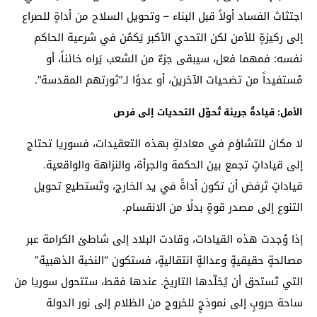
اجتثاث الفساد أولاً قبل البناء – وتحويل السلاح من أداةٍ للصراع
إلى ركيزةٍ للأمن لكن التحدي الأكبر يَكمُن في شرعية الحاكم
نفسه: فمهما فعل، سيبقى جزءٌ من الشعب يَراه خائناً، أو
مُستفيداً من تضحيات الآخرين، أو عدوًا لـ”ثورتهم المقدسة”.
الأمل: قيادةٌ جريئة تُحوِّل التحديات إلى فرص
لا مكان للتشاؤم في معادلةٍ بهذه التعقيدات، فسوريا تحتاج
إلى قياداتٍ تجمع بين الحكمة والجرأة، والنزاهة والواقعية.
قياداتٍ تَرفض أن تكون أداةً في يد الخارج، وتَستطيع تحويل
التنوع إلى مصدر قوةٍ بدلًا من الانقسام.
إذا وُجدت هذه القيادات، وقادت البلاد إلى شاطئ الكرامة عبر
مصالحةٍ حقيقيةٍ وعدالةٍ انتقاليةٍ، فستكون “النخبة الذهبية”
التي تَستحق أن يُخلّدها التاريخ. عندها فقط، ستتحول سوريا من
ساحة حروبٍ إلى نموذجٍ للخروج من الظلام إلى نور الدولة