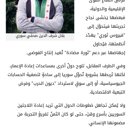
مرمى أطماع القوى
الإقليمية والدولية،
فبعضها يَخشى نجاح
تجربتها فيتحوَّل إلى
“فيروس ثوري” يهدّد
بلال شرف الدين صحفي سوري
أنظمتها، فيُحاول
إجهاضها عبر دعم “ثورة مضادة” تُعيد إنتاج الفوضى.
وفي الطرف المقابل، تلوح دولٌ أخرى بمساعدات إعادة الإعمار،
لكنها تَربطها بشروطٍ تُحوِّل سوريا إلى ساحةٍ لتصفية الحسابات
الجيوسياسية، أو إلى سوقٍ لاسترداد “ديون الحرب” وفرض
التبعية الاقتصادية.
ولا يُمكن تجاهل ضغوطات الدول التي تريد إعادة اللاجئين
السوريين بأسرع وقتٍ، حتى لو كان الثمنُ تفريغَ التجربة من
مضمونها الإنساني.