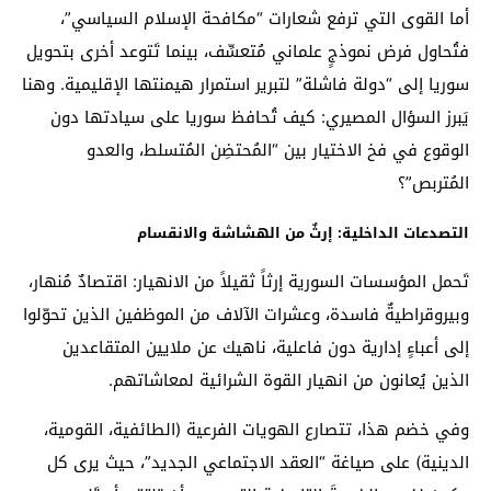
أما القوى التي ترفع شعارات “مكافحة الإسلام السياسي”،
فتُحاول فرض نموذجٍ علماني مُتعسِّف، بينما تَتوعد أخرى بتحويل
سوريا إلى “دولة فاشلة” لتبرير استمرار هيمنتها الإقليمية. وهنا
يَبرز السؤال المصيري: كيف تُحافظ سوريا على سيادتها دون
الوقوع في فخ الاختيار بين “المُحتضِن المُتسلط، والعدو
المُتربص”؟
التصدعات الداخلية: إرثٌ من الهشاشة والانقسام
تَحمل المؤسسات السورية إرثاً ثقيلاً من الانهيار: اقتصادٌ مُنهار،
وبيروقراطيةٌ فاسدة، وعشرات الآلاف من الموظفين الذين تحوّلوا
إلى أعباءٍ إدارية دون فاعلية، ناهيك عن ملايين المتقاعدين
الذين يُعانون من انهيار القوة الشرائية لمعاشاتهم.
وفي خضم هذا، تتصارع الهويات الفرعية (الطائفية، القومية،
الدينية) على صياغة “العقد الاجتماعي الجديد”، حيث يرى كل