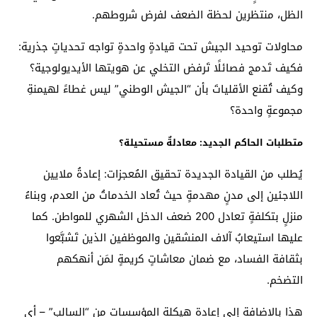
الظل، منتظرين لحظة الضعف لفرض شروطهم.
محاولات توحيد الجيش تحت قيادةٍ واحدةٍ تواجه تحدياتٍ جذرية:
فكيف تَدمج فصائلًا تَرفض التخلي عن هويتها الأيديولوجية؟
وكيف تُقنع الأقلياتَ بأن “الجيش الوطني” ليس غطاءً لهيمنةِ
مجموعةٍ واحدة؟
متطلبات الحاكم الجديد: معادلةٌ مستحيلة؟
يُطلب من القيادة الجديدة تحقيق المُعجزات: إعادةُ ملايين
اللاجئين إلى مدنٍ مهدمةٍ حيث تُعاد الخدماتُ من العدم، وبناءُ
منزلٍ بتكلفةٍ تعادل 200 ضعف الدخل الشهري للمواطن. كما
عليها استيعابُ آلاف المنشقين والموظفين الذين تَشبَّعوا
بثقافة الفساد، مع ضمان معاشاتٍ كريمةٍ لمَن أنهكهم
التضخم.
هذا بالإضافة إلى إعادة هيكلة المؤسسات من “السالب” – أي