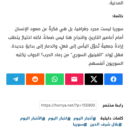
المدنية.
خاتمة:
سوريا ليست مجرد جغرافيا، بل هي فكرةٌ عن صمود الإنسان
أمام أعاصير التاريخ، والنجاح هنا ليس ضماناً، لكنه اختيارٌ يتطلب
إرادةً جمعيةً تُحوِّل اليأس إلى فعلٍ، والدمار إلى بدايةٍ جديدة.
فهل يُولد “الفينيق السوري” من رماد الحرب؟ الجواب يَكتبه
السوريون أنفسهم.
رابط مختصر
كلمات دليلية
أخبار اليوم
اخبار اليوم
الأخبار اليوم
بلال شرف الدين
سوريا