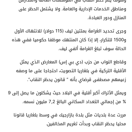
ومناطق الخدمات الإدارية والعامة. ولا يشتمل الحظر على
المنازل ودور العبادة.
وجرى تحديد الغرامة بمئتين ليف (115 دولار) للانتهاك الأول
و1500 للتكرار، إلا إذا كان المنتهك موظفا حكوميا ففي هذه
الحالة سوف تبلغ الغرامة ألفي ليف.
وقاطع النواب من حزب (دي بي إس) المعارض الذي يمثل
الأقلية التركية في بلغاريا التصويت، احتجاجا على ما وصفه
زعيمهم مصطفى قرضاي بأنه ” قانون يحظر النقاب”.
ويمثل الأتراك أكبر أقلية في البلاد حيث يشكلون ما يصل إلى 9
% من إجمالي التعداد السكاني البالغ 7,2 مليون نسمه.
مررت عدة بلديات مثل بلدة بازارجيك في وسط بلغاريا قانونا
محليا يحظر النقاب وبدأت تغريم المخالفين.