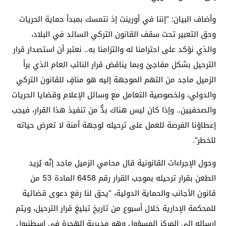
وأضاف البيان: “إننا في أورينت إذ نتمسك بمبدأ حماية الحريات
وحق التعبير تحت سقف القانون التركي السائد في البلاد،
والذي نؤكد على احترامنا له والتزامنا به.. نعتبر أن استصدار قرار
الترحيل بشكل مفاجئ وبما يناقض قرار النائب العام الذي برأ
الزميل ماجد من التهم الموجهة إليه هو منافٍ للقانون التركي
والدولي، ولخصوصية التعامل مع وسائل الإعلام وقضايا الحريات
والصحفيين.. وإذا كان ليس هناك بدٌّ من تنفيذ هذا القرار، فيجب
إعطاؤنا الفرصة للعمل على ترحيله لوجهة آمنة لا تعرض حياته
للخطر”.
وحول الإجراءات القانونية قال محامي الزميل ماجد إنّه يُريد
الطعن بقرار ترحيله بموجب القرار رقم 6458 المادة 53 من
قانون الأجانب والحماية الدولية، “يحق لنا رفع دعوى قضائية
للمحكمة الإدارية خلال أسبوع من تاريخ تبليغ قرار الترحيل، ويتم
إرساله إلى المركز المسؤول وهو مديرية الهجرة في إسطنبول