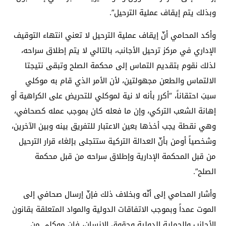
وبذلك يتم إيقاف عملية الترحيل”.
وأكد المحامي أنّ إيقاف عملية الترحيل لا تعني انتهاء التوقيف
الإداري في مركز ترحيل الأجانب، بالتالي لا يتم إطلاق سراحه،
لذلك نقوم بتقديم التماس إلى محكمة الصلح وتبقى نتيجتا
الالتماس والطعن مجهولتين، لأن الأمر الذي قام به موكلي
سببَ احتقاناً، “أكرر بأنه لا نية لموكلي للتحريض على الكراهية أو
إهانة الشعب التركي، وإن ما فعله كان بموجب عمله كصحافي،
وهي نقطة يجب أخذها بعين الاعتبار للتفريق بينه وبين الآخرين،
وشخصياً أومن بأنّ العدالة التركية ستتجلى بإلغاء قرار الترحيل
من قبل المحكمة الإدارية وإطلاق سراحه من قبل محكمة
الصلح”.
وأشار المحامي إلى أنّه وبخلاف ذلك فإنّ إرسال صحافي إلى
الموت عمداً وبموجب الاتفاقات الدولية والمواد المتعلقة بقانون
الأجانب والحماية الدولية وحقوق الإنسان، فإن موكلي من