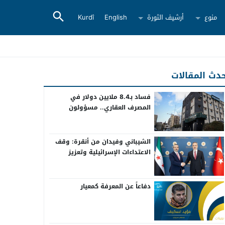
منوع
أرشيف الثورة
English
Kurdî
دث المقالات
فساد بـ8.4 ملايين دولار في
المصرف العقاري.. مسؤولون
سابقون أمام القضاء
الشيباني وفيدان من أنقرة: وقف
الاعتداءات الإسرائيلية وتعزيز
التعاون بين سوريا وتركيا
دفاعاً عن المعرفة كمعيار