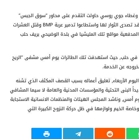
ة وغطاء جوي روسي حاولت التقدم على محاور “سوق الجبس”
والكلية الفنية الجوية ومشروع 1070 شقة جنوب حلب, وقد تصدى الثوار لها واستطاعوا تدمير عربة BMP وقتل العشرات
المدفعية مواقع تلك المليشيا في بلدة الوضيحي بريف حلب
ة في حلب, حيث استهدفت تلك الطائرات يوم أمس مشفى “الريح
خروجه عن الخدمة.
ليوم الأربعاء, تعليق أعماله بسبب القصف المكثف الذي تشنه
اً البنى التحتية والمؤسسات المدنية والعامة لا سيما المشافي
م أمس, وناشد المجلس الهيئات والمنظمات الانسانية الاستجابة
خاصة الخيم ولوازمها في ظل حركة النزوح الكبيرة التي