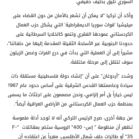
السوري تليق بحليف حقيقي.
وأكد أن تركيا “لا يمكن أن تشعر بالأمان من دون القضاء على
ميليشيا ’قوات سوريا الديمقراطية’ التي يشكل حزب العمال
الكردستاني عمودها الفقري وتنمو كالخلايا السرطانية على
حدودنا الجنوبية عبر الأسلحة الثقيلة المقدمة إليها من حلفائنا”،
مشيراً إلى أن العملية التي بدأت في درع الفرات وغصن الزيتون
سوف تنتقل إلى مرحلة مختلفة.
وشدد “أردوغان” على أن “إنشاء دولة فلسطينية مستقلة ذات
سيادة وعاصمتها القدس الشرقية على أساس حدود عام 1967
ليس خياراً بل أمر إلزامي، ونحن مصممون على اجتثاث ما يسمى
بمنظمة حزب العمال الكردستاني من الأراضي العراقية أيضاً”.
من جهة أخرى، صرح الرئيس التركي أنه لا توجد أدلة ملموسة
تظهر أن منظومة ” إس- 400″ الروسية ستضر بمقاتلات “F-
35” أو طائرات حلف شمال الأطلسي، معرباً عن اعتقاده أن