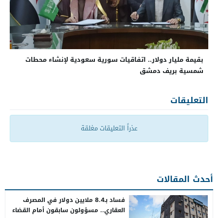
بقيمة مليار دولار.. اتفاقيات سورية سعودية لإنشاء محطات
شمسية بريف دمشق
التعليقات
عذراً التعليقات مغلقة
أحدث المقالات
فساد بـ8.4 ملايين دولار في المصرف
العقاري.. مسؤولون سابقون أمام القضاء