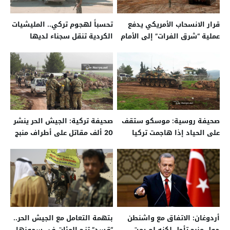
قرار الانسحاب الأمريكي يدفع
تحسباً لهجوم تركي.. المليشيات
عملية “شرق الفرات” إلى الأمام
الكردية تنقل سجناء لديها
للحسكة
صحيفة روسية: موسكو ستقف
صحيفة تركية: الجيش الحر ينشر
على الحياد إذا هاجمت تركيا
20 ألف مقاتل على أطراف منبج
شرق سوريا
أردوغان: الاتفاق مع واشنطن
بتهمة التعامل مع الجيش الحر..
حول منبج تأجل لكنه لم يمت
“قسد” تزج المئات في سجونها