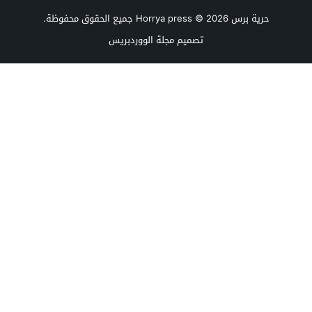
حرية برس Horrya press
© 2026 جميع الحقوق محفوظة.
تصميم
مجلة الووردبريس