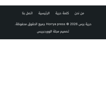
من نحن
كلمة حرية
الرئيسية
اتصل بنا
حرية برس Horrya press
© 2026 جميع الحقوق محفوظة.
تصميم
مجلة الووردبريس