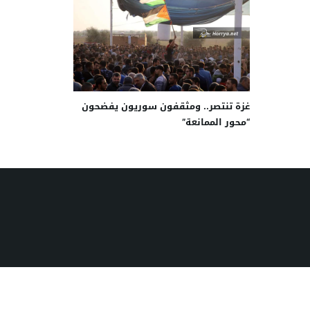
غزة تنتصر.. ومثقفون سوريون يفضحون
“محور الممانعة”