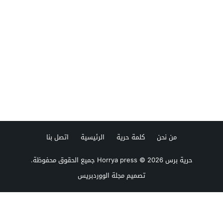
من نحن
كلمة حرية
الرئيسية
اتصل بنا
حرية برس Horrya press
© 2026 جميع الحقوق محفوظة.
تصميم
مجلة الووردبريس