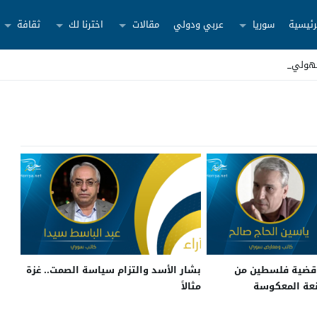
رئيسية
سوريا
عربي ودولي
مقالات
اخترنا لك
ثقافة
جهولين ش _
 قضية فلسطين من
بشار الأسد والتزام سياسة الصمت.. غزة
نعة المعكوسة
مثالاً