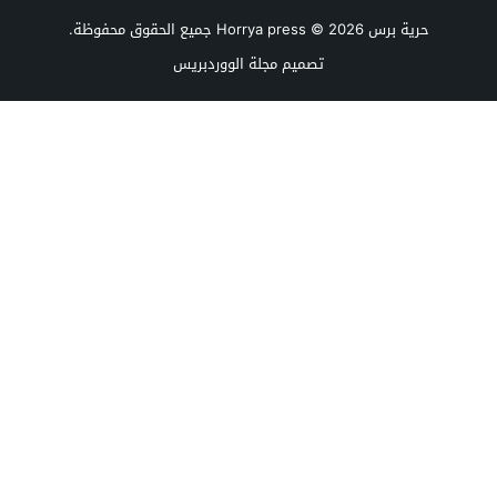
حرية برس Horrya press
© 2026 جميع الحقوق محفوظة.
تصميم
مجلة الووردبريس