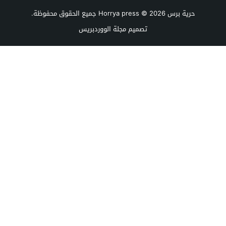
حرية برس Horrya press
© 2026 جميع الحقوق محفوظة.
تصميم
مجلة الووردبريس