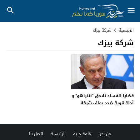
الرئيسية
شركة بيزك
شركة بيزك
قضايا الفساد تلاحق “نتنياهو” و
أدلة قوية ضده بملف شركة
“بيزك”
من نحن
كلمة حرية
الرئيسية
اتصل بنا