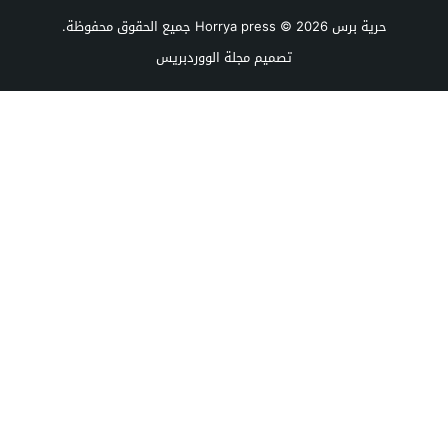
حرية برس Horrya press
© 2026 جميع الحقوق محفوظة.
تصميم
مجلة الووردبريس