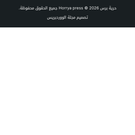
حرية برس Horrya press
© 2026 جميع الحقوق محفوظة.
تصميم
مجلة الووردبريس