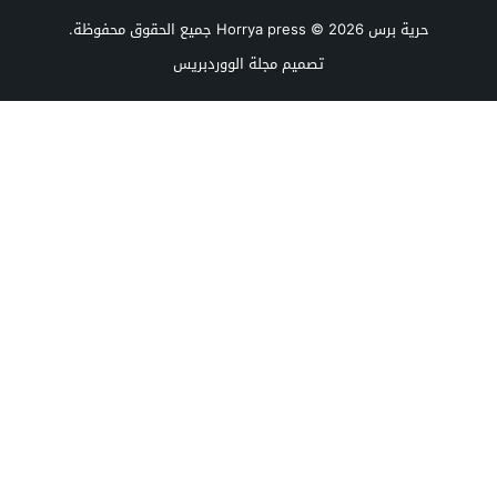
حرية برس Horrya press
© 2026 جميع الحقوق محفوظة.
تصميم
مجلة الووردبريس