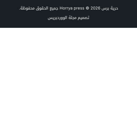
حرية برس Horrya press
© 2026 جميع الحقوق محفوظة.
تصميم
مجلة الووردبريس