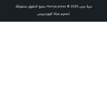
حرية برس Horrya press
© 2026 جميع الحقوق محفوظة.
تصميم
مجلة الووردبريس