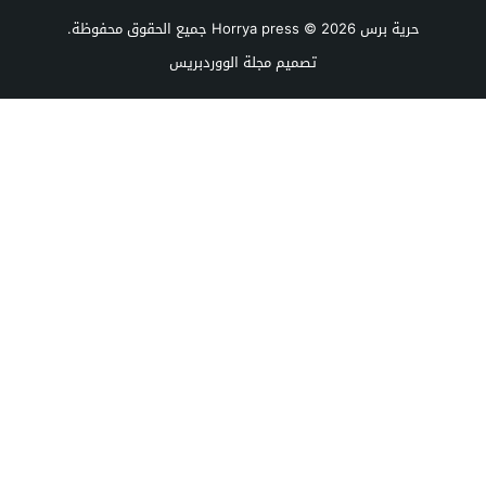
حرية برس Horrya press
© 2026 جميع الحقوق محفوظة.
تصميم
مجلة الووردبريس