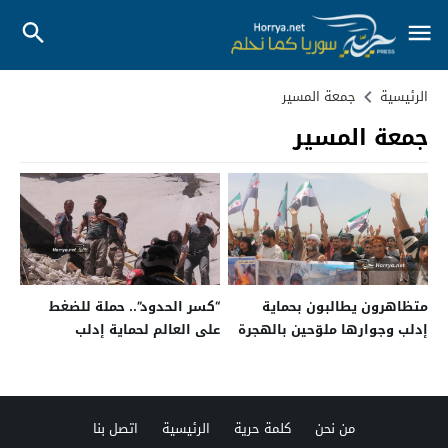
الرئيسية
جمعة المسير
جمعة المسير
متظاهرون يطالبون بحماية
“كسر الحدود”.. حملة للضغط
إدلب وجوارها ملوّحين بالهجرة
على العالم لحماية إدلب
وجوارها
من نحن
كلمة حرية
الرئيسية
اتصل بنا