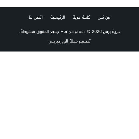
من نحن
كلمة حرية
الرئيسية
اتصل بنا
حرية برس Horrya press
© 2026 جميع الحقوق محفوظة.
تصميم
مجلة الووردبريس