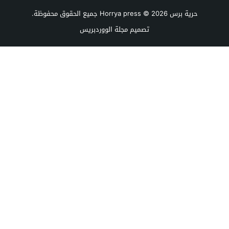
حرية برس Horrya press
© 2026 جميع الحقوق محفوظة.
تصميم
مجلة الووردبريس