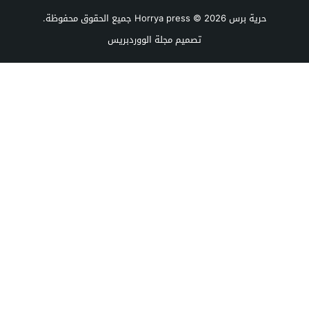
حرية برس Horrya press
© 2026 جميع الحقوق محفوظة.
تصميم
مجلة الووردبريس