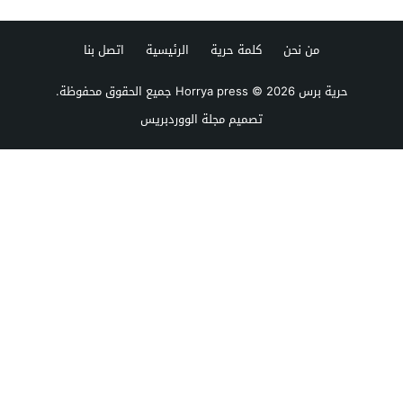
من نحن
كلمة حرية
الرئيسية
اتصل بنا
حرية برس Horrya press
© 2026 جميع الحقوق محفوظة.
تصميم
مجلة الووردبريس