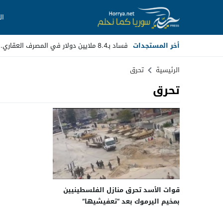
ال
أخر المستجدات
فساد بـ8.4 ملايين دولار في المصرف العقاري.. مسؤو_
Stop
الرئيسية
تحرق
تحرق
Previous
Next
قوات الأسد تحرق منازل الفلسطينيين
بمخيم اليرموك بعد “تعفيشيها”