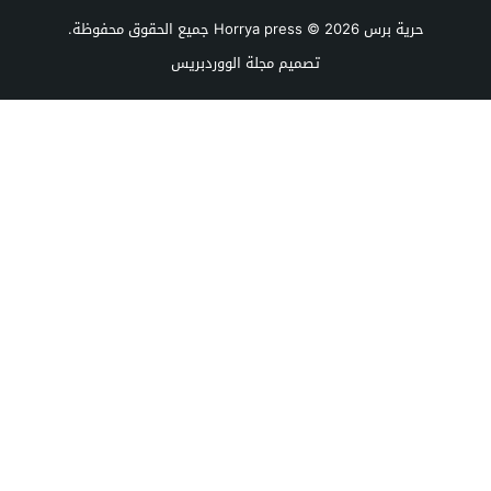
حرية برس Horrya press
© 2026 جميع الحقوق محفوظة.
تصميم
مجلة الووردبريس