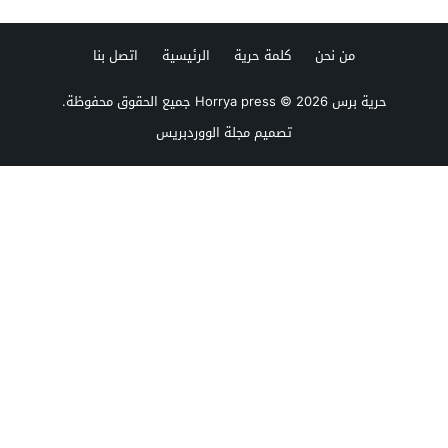
من نحن
كلمة حرية
الرئيسية
اتصل بنا
حرية برس Horrya press
© 2026 جميع الحقوق محفوظة.
تصميم
مجلة الووردبريس