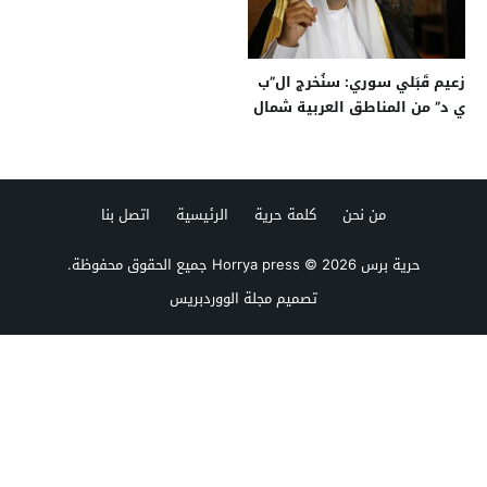
زعيم قَبَلي سوري: سنُخرج ال”ب
ي د” من المناطق العربية شمال
البلاد
من نحن
كلمة حرية
الرئيسية
اتصل بنا
حرية برس Horrya press
© 2026 جميع الحقوق محفوظة.
تصميم
مجلة الووردبريس