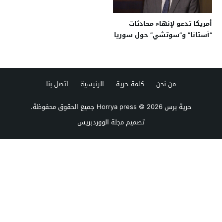
أمريكا تدعو لإنهاء محادثات
“أستانا” و”سوتشي” حول سوريا
من نحن
كلمة حرية
الرئيسية
اتصل بنا
حرية برس Horrya press
© 2026 جميع الحقوق محفوظة.
تصميم
مجلة الووردبريس