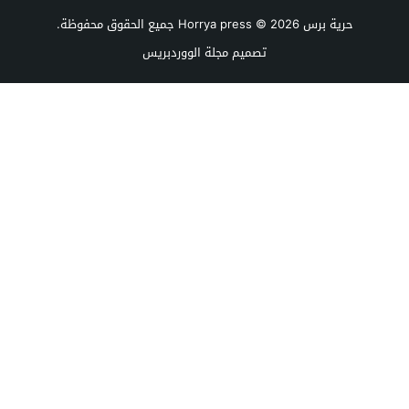
حرية برس Horrya press
© 2026 جميع الحقوق محفوظة.
تصميم
مجلة الووردبريس