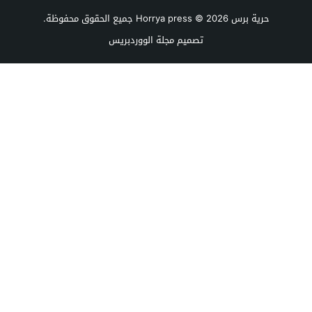
حرية برس Horrya press
© 2026 جميع الحقوق محفوظة.
تصميم
مجلة الووردبريس