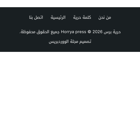
من نحن
كلمة حرية
الرئيسية
اتصل بنا
حرية برس Horrya press
© 2026 جميع الحقوق محفوظة.
تصميم
مجلة الووردبريس