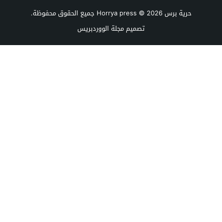
حرية برس Horrya press
© 2026 جميع الحقوق محفوظة.
تصميم
مجلة الووردبريس