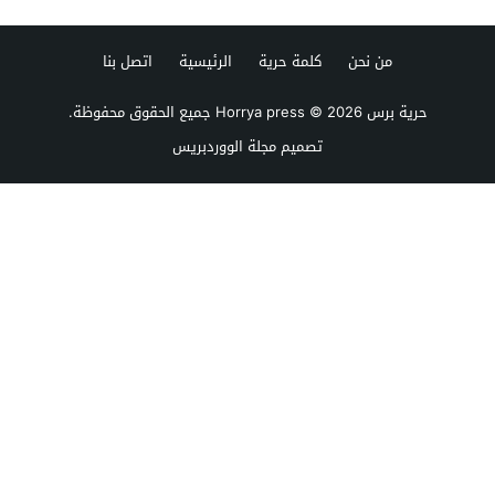
من نحن
كلمة حرية
الرئيسية
اتصل بنا
حرية برس Horrya press
© 2026 جميع الحقوق محفوظة.
تصميم
مجلة الووردبريس