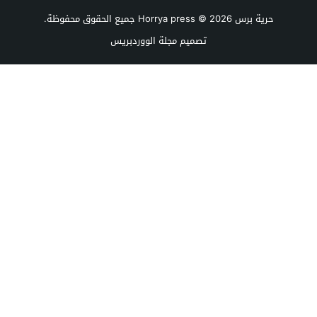
حرية برس Horrya press
© 2026 جميع الحقوق محفوظة.
تصميم
مجلة الووردبريس