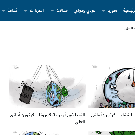
رئيسية
سوريا
عربي ودولي
مقالات
اخترنا لك
ثقافة
لشقاء – كرتون: أماني
النفط في أرجوحة كورونا – كرتون: أماني
العلي