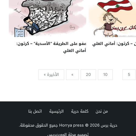
 – كرتون: أماني العلي
عفو على الطريقة “الأسدية” – كرتون:
أماني العلي
5
10
20
»
الأخيرة »
من نحن
كلمة حرية
الرئيسية
اتصل بنا
حرية برس Horrya press
© 2026 جميع الحقوق محفوظة.
تصميم
مجلة الووردبريس