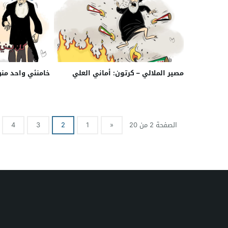
مصير الملالي – كرتون: أماني العلي
خامنئي واحد منن
الصفحة 2 من 20
«
1
2
3
4