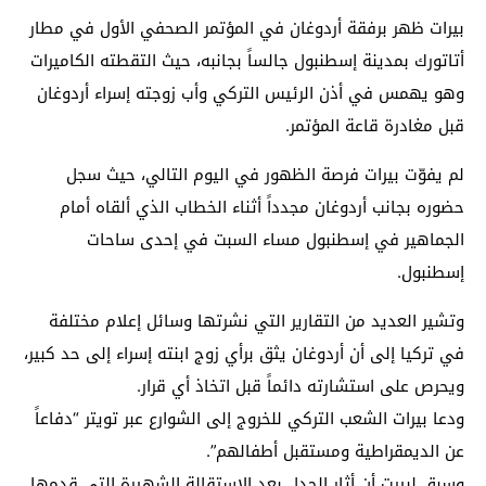
بيرات ظهر برفقة أردوغان في المؤتمر الصحفي الأول في مطار
أتاتورك بمدينة إسطنبول جالساً بجانبه، حيث التقطته الكاميرات
وهو يهمس في أذن الرئيس التركي وأب زوجته إسراء أردوغان
قبل مغادرة قاعة المؤتمر.
لم يفوّت بيرات فرصة الظهور في اليوم التالي، حيث سجل
حضوره بجانب أردوغان مجدداً أثناء الخطاب الذي ألقاه أمام
الجماهير في إسطنبول مساء السبت في إحدى ساحات
إسطنبول.
وتشير العديد من التقارير التي نشرتها وسائل إعلام مختلفة
في تركيا إلى أن أردوغان يثق برأي زوج ابنته إسراء إلى حد كبير،
ويحرص على استشارته دائماً قبل اتخاذ أي قرار.
ودعا بيرات الشعب التركي للخروج إلى الشوارع عبر تويتر “دفاعاً
عن الديمقراطية ومستقبل أطفالهم”.
وسبق لبيرت أن أثار الجدل بعد الاستقالة الشهيرة التي قدمها