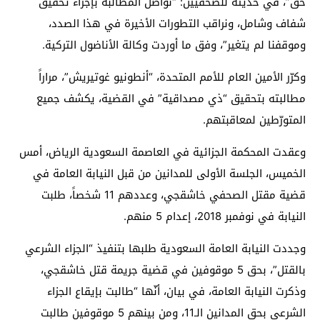
حق”، في حديثه للصحفيين: “نواصل المطالبة بإجراء تحقيق
شفاف وشامل، ونراقب التطورات الأخيرة في هذا الصدد،
وموقفنا لم يتغير”، وفق ما أوردت وكالة الأناضول التركية.
وكرّر الأمين العام للأمم المتحدة، “أنطونيو غوتيريش”، مراراً
مطالبته بتحقيق “ذي مصداقية” في القضية، يكشف جميع
المتورّطين لمعاقبتهم.
وعقدت المحكمة الجزائية في العاصمة السعودية الرياض، أمس
الخميس، الجلسة الأولى للمدانين من قبل النيابة العامة في
قضية مقتل الصحفي خاشقجي، وعددهم 11 شخصاً، طلبت
النيابة في نوفمبر 2018، إعدام 5 منهم.
وجددت النيابة العامة السعودية طلبها بتنفيذ “الجزاء الشرعي
بالقتل”، بحق 5 موقوفين في قضية جريمة قتل خاشقجي،
وذكرت النيابة العامة، في بيان، أنّها “طالبت بإيقاع الجزاء
الشرعي بحق المدانين الـ11، ومن بينهم 5 موقوفين طالبت