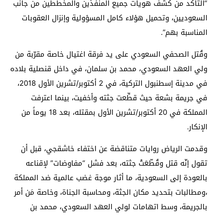
“التأكد من كشف هويات جميع المنفذين والمخططين من جانب
السعوديين، وتحميل هؤلاء كامل المسؤولية وإنزال العقوبات
المناسبة بهم”.
وقُتل الصحفي السعودي على يد فرقة اغتيال خاصة مقرّبة من
ولي العهد السعودي، محمد بن سلمان، في داخل قنصلية بلاده
في مدينة إسطنبول التركية، في 2 أكتوبر/تشرين الأول 2018،
في جريمة بشعة حيث قطِّعت جثته وأخفيت، بينما اعترفت
المملكة في 20 أكتوبر/تشرين الأول بمقتله، بعد 18 يوماً من
الإنكار.
وقدمت الرياض روايات متناقضة عن اختفاء خاشقجي، قبل أن
تقول إنّه قتل وقُطّعَتْ جثته، بعد فشل “مفاوضات” لإقناعه
بالعودة إلى السعودية، ما أثار موجة غضب عالمية ضد المملكة
،ومطالبات بتحديد مكان الجثة، ومحاسبة الجناة، وخاصة مَن أمر
بالجريمة، وسط اتهامات لولي العهد السعودي، محمد بن