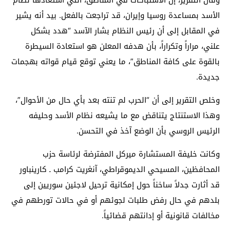
الأسد بمساعدة روسيا وإيران، قد تراجعت بالفعل. بيد أنه يشير
في المقابل إلى أن رئيس النظام بشار الآسد “هدد بشكل
علني، مراراً وتكراراً، بأن هدفه المعلن هو استعادة السيطرة
بالقوة على كافة المناطق”، ما يعني توقع قيام قواته بهجمات
جديدة
.
وخلص التقرير إلى أن
“
الحرب لم تنته بعد بأي حال من الأحوال”،
وهذا الاستنتاج يتناقض مع ما يشيعه نظام الأسد وحليفه
الرئيس الروسي بأن الوضع آخذ في التحسن
.
وكانت خليفة المستشارة ميركل المفترضة لرئاسة حزب
المحافظين، المسيحي الديموقراطي، آنغريت كرامب ـ كارينباور
قد أثارت جدلاً
ساخناً حول إمكانية ترحيل لاجئين سوريين إلى
بلدهم في حال رفض طلبات لجوئهم أو في حالات تورطهم في
مخالفات قانونية أو إدانتهم قضائياً
.