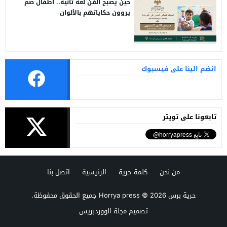
حين يصبح الفن لغة ثانية.. أطفال صم
يروون حكاياتهم بالألوان
انضم الينا على فيسبوك
تابعونا على تويتر
من نحن
كلمة حرية
الرئيسية
اتصل بنا
حرية برس Horrya press
© 2026 جميع الحقوق محفوظة.
تصميم
مجلة الووردبريس