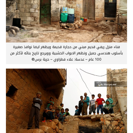
فناء منزل ريفي قديم مبني من حجارة قديمة ويظهر ايضا نوافذ صغيرة
بأسلوب هندسي جميل وتظهر الابواب الخشبية وويرجع تاريخ بنائه لأكثر من
100 عام – عدسة: علاء فطراوي – حرية برس©