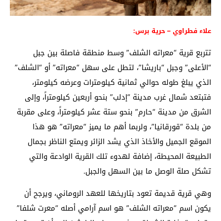
علاء فطراوي – حرية برس:
تتربع قرية “معراته الشلف” وسط منطقة فاصلة بين جبل
“الأعلى” وجبل “باريشا”، لتطل على سهل “معراته” أو “الشلف”
الذي يبلغ طوله حوالي ثمانية كيلومترات وعرضه كيلومتر،
فتبتعد شمال غرب مدينة “إدلب” بنحو أربعين كيلومتراً، وإلى
الشرق من مدينة “حارم” بنحو ستة عشر كيلومتراً، وعلى مقربة
من بلدة “قورقانيا”، ولربما أهم ما يميز “معراته” هو هذا
الموقع الجميل والأخاذ الذي يشد الزائر ويمتع الناظر بجمال
الطبيعة المحيطة، إضافة لهدوء تلك القرية الوادعة والتي
تشكل صلة الوصل ما بين السهل والجبل.
وهي قرية قديمة تعود بتاريخها للعهد الروماني، ويرجح أن
يكون اسم “معراته الشلف” هو اسم آرامي أصله “معرت شلفا”