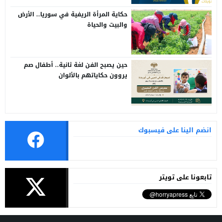
حكاية المرأة الريفية في سوريا.. الأرض
والبيت والحياة
حين يصبح الفن لغة ثانية.. أطفال صم
يروون حكاياتهم بالألوان
انضم الينا على فيسبوك
تابعونا على تويتر