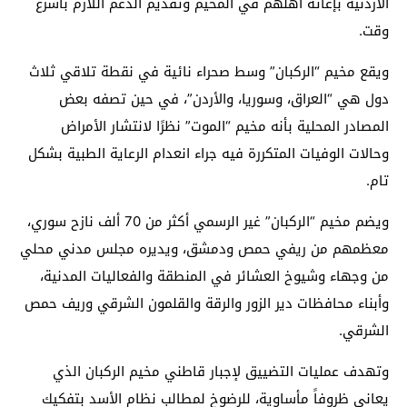
الأردنية بإغاثة أهلهم في المخيم وتقديم الدعم اللازم بأسرع
وقت.
ويقع مخيم “الركبان” وسط صحراء نائية في نقطة تلاقي ثلاث
دول هي “العراق، وسوريا، والأردن”، في حين تصفه بعض
المصادر المحلية بأنه مخيم “الموت” نظرًا لانتشار الأمراض
وحالات الوفيات المتكررة فيه جراء انعدام الرعاية الطبية بشكل
تام.
ويضم مخيم “الركبان” غير الرسمي أكثر من 70 ألف نازح سوري،
معظمهم من ريفي حمص ودمشق، ويديره مجلس مدني محلي
من وجهاء وشيوخ العشائر في المنطقة والفعاليات المدنية،
وأبناء محافظات دير الزور والرقة والقلمون الشرقي وريف حمص
الشرقي.
وتهدف عمليات التضييق لإجبار قاطني مخيم الركبان الذي
يعاني ظروفاً مأساوية، للرضوخ لمطالب نظام الأسد بتفكيك