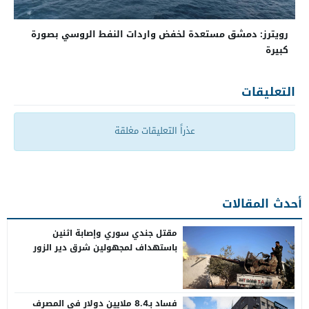
رويترز: دمشق مستعدة لخفض واردات النفط الروسي بصورة
كبيرة
التعليقات
عذراً التعليقات مغلقة
أحدث المقالات
مقتل جندي سوري وإصابة اثنين
باستهداف لمجهولين شرق دير الزور
فساد بـ8.4 ملايين دولار في المصرف