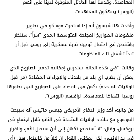
المعاهدة، وقدمنا لها الدلائل المتوفرة لدينا على أنهم
(الروس) ينتهكون المعاهدة”.
وأكدت هاتشيسون أنه إذا استمرت موسكو في تطوير
منظومات الصواريخ المجنحة المتوسطة المدى “سراً”، ستنظر
واشنطن في احتمال توجيه ضربة عسكرية إلى روسيا قبل أن
تبدأ تشغيل تلك المنظومات.
وقالت: “في هذه الحالة، سندرس إمكانية تدمير الصاروخ الذي
يمكن أن يضرب أي بلد من بلادنا.. والإجراءات المضادة (من قبل
الولايات المتحدة) تكمن في القضاء على الصواريخ التي تطورها
روسيا انتهاكا للمعاهدة.. نراقبهم (الروس)”.
من جانبه، أكد وزير الدفاع الأمريكي جيمس ماتيس أنه سيبحث
الموضوع مع حلفاء الولايات المتحدة في الناتو خلال اجتماع في
بروكسل، وقال: “لا أستطيع تكهن إلى أين سيصل الأمر، والقرار
في يد الرئيس، لكن يمكنني القول إن كلاً من كابيتول هيل (أي