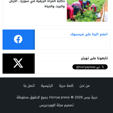
حكاية المرأة الريفية في سوريا.. الأرض
والبيت والحياة
انضم الينا على فيسبوك
تابعونا على تويتر
من نحن
كلمة حرية
الرئيسية
اتصل بنا
حرية برس Horrya press
© 2026 جميع الحقوق محفوظة.
تصميم
مجلة الووردبريس