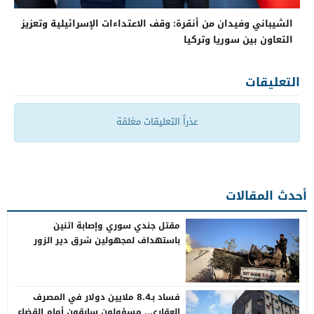
الشيباني وفيدان من أنقرة: وقف الاعتداءات الإسرائيلية وتعزيز
التعاون بين سوريا وتركيا
التعليقات
عذراً التعليقات مغلقة
أحدث المقالات
مقتل جندي سوري وإصابة اثنين
باستهداف لمجهولين شرق دير الزور
فساد بـ8.4 ملايين دولار في المصرف
العقاري.. مسؤولون سابقون أمام القضاء