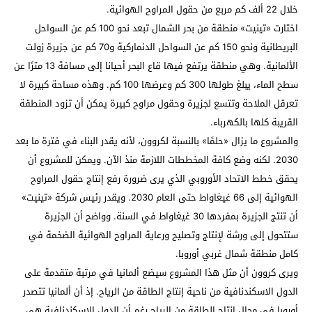
خلال 22 ألف كم مربع من حقول المراوح الهوائية.
اختارت «تينيت» منطقة من بحر الشمال تبعد نحو 100 كم عن السواحل
البريطانية ونحو 150 كم عن السواحل الدنماركية و70 كم عن جزيرة زولت
الألمانية. وهي منطقة يرتفع فيها قاع البحر أحيانا إلى مسافة 13 مترًا عن
سطح الماء، يبلغ طولها 300 كم وعرضها 100 كم. وهذه مساحة كبيرة لا
تعرقل الملاحة وتتسع لجزيرة وحقول مراوح كبيرة يمكن أن تزود المنطقة
القريبة كلها بالكهرباء.
والمشروع ما يزال «حلمًا» بالنسبة لكروون، لأنه يقدر البناء في فترة ما بعد
2030. لكنه وضع كافة المخططات اللازمة منذ الآن. ويمكن للمشروع أن
يحقق خطط الاتحاد الأوروبي الذي يرى ضرورة رفع إنتاج حقول المراوح
الهوائية إلى 66 غيغاواط حتى العام 2030. ويقدر رئيس شركة «تينيت»
أن تنتج الجزيرة بمفردها 30 غيغاواط في السنة. وواضح أن الجزيرة
ستتحول إلى ورشة لإنتاج وتصليح ورعاية المراوح الهوائية الضخمة في
كامل منطقة شمال غربي أوروبا.
ويرى كروون أن مثل هذا المشروع سيضع ألمانيا في مرتبة متقدمة على
الدول الاسكندنافية من ناحية إنتاج الطاقة من الرياح. إذ أن ألمانيا تتصدر
أوروبا في مجال إنتاج الطاقة من الرياح رغم أن الدول الاسكندنافية هي