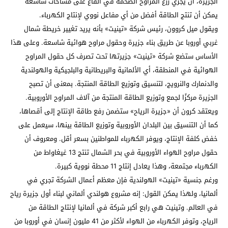
الجزيرة، أن يجري زرع المراوح الضخمة في القاع على مساحات شاسعة
يمكن أن تنتج الطاقة أفضل من أي مفاعل نووي لإنتاج الكهرباء.
ويقول ميل كروون، رئيس شركة «تينيت» بأنه يريد تغيير خريطة شمال
غربي أوروبا عن طريق بناء جزيرة وحقول مراوح هوائية شاسعة. وعلى هذا
الأساس ستضع شركة «تينيت» جزيرتها تحت تصرف كل حقول المراوح
الهوائية في المنطقة، أي الألمانية والبريطانية والبلجيكية والهولندية
والدنمارك والنرويج، لتنسيق وتوزيع الطاقة المنتجة. بمعنى أن تصبح
الجزيرة مركزًا لجمع وتوزيع الطاقة المنتجة من آلاف المراوح الأوروبية.
ويعتقد كرون أن «جزيرة الرياح» ستضمن رفع طاقة الإنتاج إلى أقصاها،
كما أن التنسيق بين البلدان الأوروبية وتوزيع الطاقة بينها، سيعمل على
خفض كلفة الإنتاج، ويوفر الكهرباء للمواطنين بسعر أقل. ومعروف أن
حقول مراوح الهواء الأوروبية في بحر الشمال تنتج 13 غيغاواط من
الكهرباء مجتمعة، وهذا يعادل إنتاج 11 محطة نووية كبيرة.
ورغم جنسية «تينيت» الهولندية فإن معظم أعمال الشركة تجري في
ألمانيا، ولهذا يمكن القول: إنه مشروع هولندي ألماني لبناء أول جزيرة رياح
في العالم. وتينيت هي رابع أكبر شركة في ألمانيا لإنتاج الطاقة من
الرياح، وتوفر الكهرباء من الهواء لأكثر من 41 مليون إنسان في أوروبا من