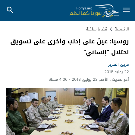
الرئيسية
قضايا ساخنة
روسيا: عينٌ على إدلب وأخرى على تسويق
احتلال “إنساني”
فريق التحرير
22 يوليو 2018
آخر تحديث :
الأحد, 22 يوليو, 2018 - 4:06 مساءً