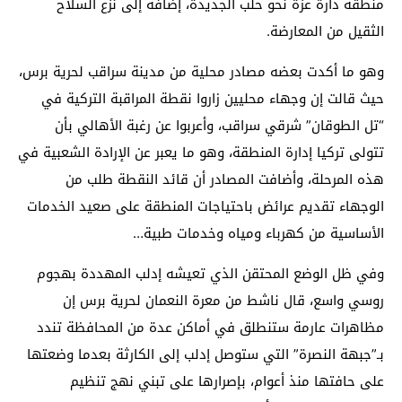
منطقة دارة عزة نحو حلب الجديدة، إضافة إلى نزع السلاح
الثقيل من المعارضة.
وهو ما أكدت بعضه مصادر محلية من مدينة سراقب لحرية برس،
حيث قالت إن وجهاء محليين زاروا نقطة المراقبة التركية في
“تل الطوقان” شرقي سراقب، وأعربوا عن رغبة الأهالي بأن
تتولى تركيا إدارة المنطقة، وهو ما يعبر عن الإرادة الشعبية في
هذه المرحلة، وأضافت المصادر أن قائد النقطة طلب من
الوجهاء تقديم عرائض باحتياجات المنطقة على صعيد الخدمات
الأساسية من كهرباء ومياه وخدمات طبية…
وفي ظل الوضع المحتقن الذي تعيشه إدلب المهددة بهجوم
روسي واسع، قال ناشط من معرة النعمان لحرية برس إن
مظاهرات عارمة ستنطلق في أماكن عدة من المحافظة تندد
بـ”جبهة النصرة” التي ستوصل إدلب إلى الكارثة بعدما وضعتها
على حافتها منذ أعوام، بإصرارها على تبني نهج تنظيم