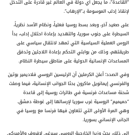
“القاعدة”، ما يجعل أي دولة في العالم غير قادرة على التدخل
لإنقاذ إدلب الموسومة بـ”الإرهاب”.
على صعيد آخر، وبعد بسط روسيا فعلياً، ونظام الأسد نظرياً،
السيطرة على جنوب سوريا، والتهديد بإعادة احتلال إدلب، بدأ
الروس العملية السياسية التي تمهد لانتقال سياسي على
طريقتهم، وذلك من بوابتي التحكم بإعادة اللاجئين وتدفق
المساعدات الإنسانية الدولية على مناطق سيطرة النظام.
وفي الصدد؛ أعلن الكرملين أن الرئيسين الروسي فلاديمير بوتين
والفرنسي إيمانويل ماكرون بحثا الجوانب الإنسانية، فيما وصلت
شحنة مساعدات فرنسية في طائرات روسية إلى قاعدة
“حميميم” الروسية غرب سوريا لإرسالها إلى غوطة دمشق.
وهي المرة الأولى التي تتعاون فيها فرنسا مع روسيا في
الجانب الإنساني بسوريا.
إلى ذلك، بحث وزيرا الخارجية الروسي سيرغي لافروف والأميركي