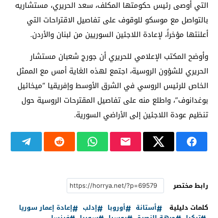
التي أوصى رئيس حكومتها المكلف، سعد الحريري، مستشاريه
بالتواصل مع موسكو للوقوف على تفاصيل الاقتراحات التي
أعلنتها مؤخراً، لإعادة اللاجئين السوريين من لبنان والأردن.
وأوضح المكتب الإعلامي للحريري أن جورج شعبان مستشار
الحريري للشؤون الروسية، اجتمع لهذه الغاية أمس مع الممثل
الخاص للرئيس الروسي في الشرق الأوسط وإفريقيا “​ميخائيل
بوغدانوف”​، واطلع منه على تفاصيل المقترحات الروسية حول
تنظيم عودة اللاجئين إلى الأراضي السورية.
رابط مختصر
كلمات دليلية
أستانة
أوروبا
إدلب
إعادة إعمار سوريا
تركيا
جبهة النصرة
روسيا
سوريا
فرنسا