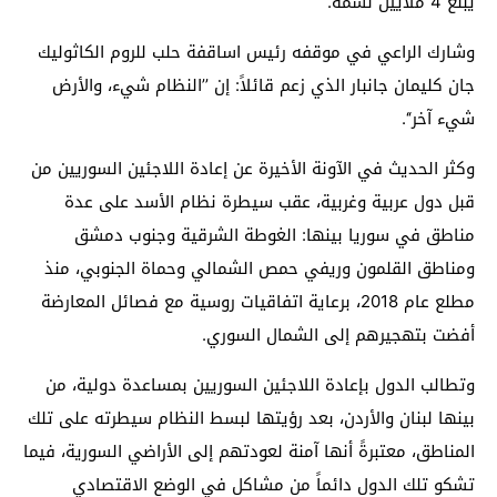
يبلغ 4 ملايين نسمة.
وشارك الراعي في موقفه رئيس اساقفة حلب للروم الكاثوليك
جان كليمان جانبار الذي زعم قائلاً: إن ’’النظام شيء، والأرض
شيء آخر‘‘.
وكثر الحديث في الآونة الأخيرة عن إعادة اللاجئين السوريين من
قبل دول عربية وغربية، عقب سيطرة نظام الأسد على عدة
مناطق في سوريا بينها: الغوطة الشرقية وجنوب دمشق
ومناطق القلمون وريفي حمص الشمالي وحماة الجنوبي، منذ
مطلع عام 2018، برعاية اتفاقيات روسية مع فصائل المعارضة
أفضت بتهجيرهم إلى الشمال السوري.
وتطالب الدول بإعادة اللاجئين السوريين بمساعدة دولية، من
بينها لبنان والأردن، بعد رؤيتها لبسط النظام سيطرته على تلك
المناطق، معتبرةً أنها آمنة لعودتهم إلى الأراضي السورية، فيما
تشكو تلك الدول دائماً من مشاكل في الوضع الاقتصادي