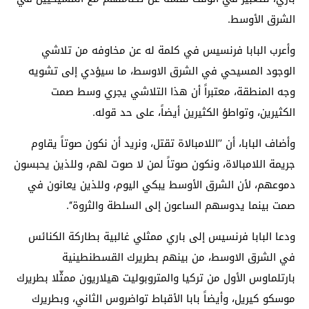
الشرق الأوسط.
وأعرب البابا فرنسيس في كلمة له عن مخاوفه من تلاشي
الوجود المسيحي في الشرق الاوسط، ما سيؤدي إلى تشويه
وجه المنطقة، معتبراً أن هذا التلاشي يجري وسط صمت
الكثيرين، وتواطؤ الكثيرين أيضاً، على حد قوله.
وأضاف البابا، أن ’’اللامبالاة تقتل، ونريد أن نكون صوتاً يقاوم
جريمة اللامبالاة، ونكون صوتاً لمن لا صوت لهم، وللذين يحبسون
دموعهم، لأن الشرق الأوسط يبكي اليوم، وللذين يعانون في
صمت بينما يدوسهم الساعون إلى السلطة والثروة‘‘.
ودعا البابا فرنسيس إلى باري ممثلي غالبية بطاركة الكنائس
في الشرق الاوسط، من بينهم بطريرك القسطنطينية
بارتلماوس الأول من تركيا والمتروبوليت هيلاريون ممثّلا بطريرك
موسكو كيريل، وأيضاً بابا الأقباط تواضروس الثاني، وبطريرك