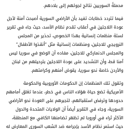
محملةً السوريين نتائج لجوئهم إلى بلادهم.
فيما تتردد خطابات تفيد بأن الأراضي السورية أصبحت آمنة لأجل
عودة اللاجئين في أعقاب تقدم نظام الأسد، حيث جاء في تقرير
لستة منظمات إنسانية بهذا الخصوص، تحذير من المجلس
النرويجي للاجئين، ومنظمات إنسانية مثل “أنقذوا الأطفال”
والمجلس الدنماركي للاجئين، مفاده أن الوضع في سوريا ليس
آمنا قط، وأن التشديد على عودة اللاجئين بترحيلهم من لبنان
والأردن خاصة نحو سوريا، يقوض أمنهم وكرامتهم.
وتقول تلك المنظمات إن الحكومات الأوروبية والحكومة
الأمريكية تضع حياة هؤلاء الناس في خطر، عندما تغلق أمامهم
حدودها وترفض استقبالهم، لتجبرهم على العودة نحو الأراضي
السورية، وجاء في التقرير أيضاً أن الولايات المتحدة والدول
الأكثر ثراء في أوروبا لم تظهر تضامنها الكافي مع المنطقة،
حيث استمر نظام الأسد بإجرامه ضد الشعب السوري المعارض له