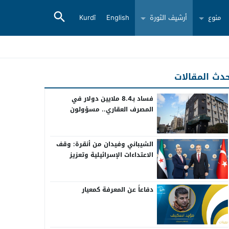
منوع
أرشيف الثورة
English
Kurdî
دث المقالات
فساد بـ8.4 ملايين دولار في
المصرف العقاري.. مسؤولون
سابقون أمام القضاء
الشيباني وفيدان من أنقرة: وقف
الاعتداءات الإسرائيلية وتعزيز
التعاون بين سوريا وتركيا
دفاعاً عن المعرفة كمعيار