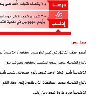
حرية برس:
أحصى مكتب التوثيق في
تجمع ثوار سوريا
استشهاد 24 سورياً يوم الخميس 05/07/2018، منهم 10 مدنيين بينهم 5 أطفال و3 سيدات.
وتوزع الشهداء حسب الجهة المتسببة باستشهادهم كما يلي:
21 شهيداً بأيدي قوات الأسد، شهيد بأيدي مجهولين، شهيد بأيدي الجيش التركي، وشهيد بحادثة انفجار ذخيرة.
وتوزع الشهداء بحسب المحافظات التي ينتمون إليها وفق الآتي:
21 شهيداً من
درعا
، و3 شهداء من
إدلب
.