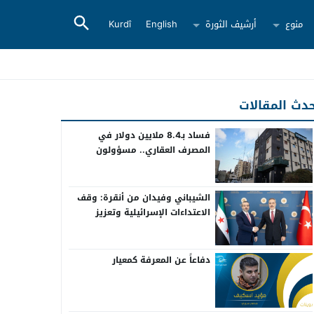
منوع
أرشيف الثورة
English
Kurdî
دث المقالات
فساد بـ8.4 ملايين دولار في
المصرف العقاري.. مسؤولون
سابقون أمام القضاء
الشيباني وفيدان من أنقرة: وقف
الاعتداءات الإسرائيلية وتعزيز
التعاون بين سوريا وتركيا
دفاعاً عن المعرفة كمعيار