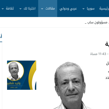
رئيسية
سوريا
عربي ودولي
مقالات
اخترنا لك
ثقافة
أح
ة
ل
اد