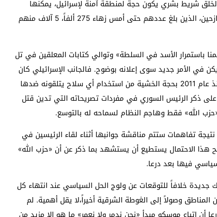
ء لخلق شريط بشري يكون حجة لمنطقة آمنة لإسرائيل، يمكنها
التدخل فيها لمنع أي وجود معاد، إيراني، بحجة حماية النازحين، الذين بلغ عددهم حتى أمس زهاء 275 ألفاً، 5 آلاف منهم
 سلمنا باستمرار الأسد في السلطة» وتوالي كتابات المعلقين في تل
 يكن في الأمر جديد سوى إعلانه بوضوح. فالجانب الإسرائيلي كان
وراء إحجام حليفه الأميركي عن تقديم الدعم للمعارضة منذ عام 2011 بحجة الخشية من استخدام أي سلاح يتلقونه ضدها
يأت على ذكر الرئيس السوري في مفردات تصريحاته التي تدين قتل
 «حزب الله» فقط وهاجم النظام لسماحه له بالتوسع.
يجة تفاهمات ستتم مناقشة جوانبها أثناء لقاء الرئيسين في
حجج لترجيح هذا الاحتمال يستطيع أن يستشهد بما ذكر عن أن «حزب الله»
ياسي فيها بعد درعا.
ك جديدة خلافاً للتوقعات عن ولوج الحل السياسي عند انتهاء كل
لمناطق وصولاً إلى الغوطة الشرقية أخيراً،لا يقل أهمية. لم
أن اتباع موسكو مبدأ «نحن ندمر ولا نعمر» ما هو إلا مزيد من