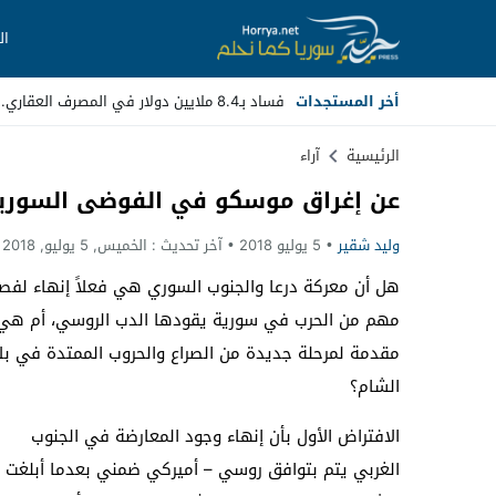
ال
أخر المستجدات
فساد بـ8.4 ملايين دولار في المصرف العقاري.. مسؤولون سابقون أم _
Stop
الرئيسية
آراء
عن إغراق موسكو في الفوضى السوري
Previous
وليد شقير
5 يوليو 2018
آخر تحديث :
الخميس, 5 يوليو, 2018 - 11:43 مساءً
Next
هل أن معركة درعا والجنوب السوري هي فعلاً إنهاء لفص
مهم من الحرب في سورية يقودها الدب الروسي، أم هي
مقدمة لمرحلة جديدة من الصراع والحروب الممتدة في بل
الشام؟
الافتراض الأول بأن إنهاء وجود المعارضة في الجنوب
الغربي يتم بتوافق روسي – أميركي ضمني بعدما أبلغت