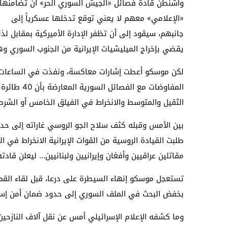
واشنطن قادة فصائل «الجيش السوري الحر» أن تضامنها
«الإعلامي» معهم لا يعني توقع تدخلها عسكرياً إلى
جانبهم، سيقود إلى أن تظفر الإدارة الأميركية بمقابل لذ
يقضي بإخراج الميليشيات الإيرانية من الجنوب السوري وهو
لكن موسكو أعطت إشارات معاكسة، ونفذت في الساعات ا
المفاوضات م
الثقيل والمتوسط والانخراط في الفيلق الخامس أو الشرط
بين الأمس وقبله كثف سلاح الجو الروسي غاراته إلى حد
طلبت القيادة الروسية من القوات الإيرانية الانخراط في 
مقاتلين عراقيين وأفغان وإيرانيين ولبنانيين… ليعلن قا
تستعجل موسكو إنهاء السيطرة على درعا، قبل لقاء القمة
بخفض البحث في الملف السوري إلى حدود ضمان أمن إسر
وما كشفه الإعلام الإسرائيلي أمس عن نقل آلاف النازح