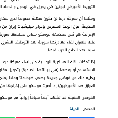
التوريط الأميركي لبوتين كي يغرق في الوحول والدماء ال
ومثلما أن معركة درعا لن تكون سهلة خصوصاً لدى سكان حو
القديمة، فإن الوعد المفترض بإخراج ميليشيات إيران من 
الإيرانية هو ثمن ستدفعه موسكو مقابل تسليمها سورية
عليه طهران لقاء مغادرتها سورية بعد التوظيف البشري 
سيما بعد اندلاع الحرب فيها.
إذا تمكنت الآلة العسكرية الروسية من إنهاء معركة درعا
الاستسلام أو بعضها (في بياناتها الصادرة) بتحويل مقا
يعنيه ذلك من فوضى جديدة يصعب ضبطها؟ وماذا يمنع إ
العراق ضد الأميركيين) إذا أصرت موسكو على إخراجها من
الفوضى المقبلة قد تشهد أيضاً سباقاً إيرانياً مع موسك
المصدر
الحياة