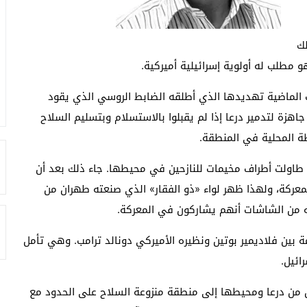
لك
 مطلب له أولوية إسرائيلية أميركية.
لماضية تهديدها الذي أطلقه الضابط الروسي الذي يقود
ع الفصائل السورية المعارضة بأن 40 طائرة جاهزة لتدمير درعا إذا لم يقبلوا بالاستسلام وبتسليم السلاح
ة المحلية في المنطقة.
 طاولت أطراف مخيمات للنازحين في محيطها. جاء ذلك بعد أن
المعركة، ولهذا ظهر لواء «ذو الفقار» الذي صنعته طهران من
دته من الشاشات أنهم يشاركون في المعركة.
 بين فلاديمير بوتين ونظيره الأميركي دونالد ترامب. وهي تأمل
ائيل.
ين من درعا ومحيطها إلى منطقة منزوعة السلاح على الحدود مع