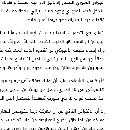
الجولان السوري المحتل إلا دليل إلى نية استخدام هؤلا
فقط غادروا المدينة وضواحيها أمس فقط.
يتوازى مع التطورات الميدانية إعلان الإسرائيليين «أننا
أبيب عن أن الأسد هو الحليف الأفضل للدولة العبرية. لم
لاحقاً. ورئيس الوزراء الإسرائيلي بنيامين نتانياهو لم 
السوريين ولا مرة، وكان يركز على وجود إيران وأذرعها و
كثيرة هي الشواهد على أن هناك صفقة أميركية روسية نت
هلسينكي في 16 الجاري. ولعل من يبحث عن ال
أخذ يسحب قوات له في سورية تمهيداً لتسهيل الحل الس
إلا أن الافتراض الثاني عن أن معركة درعا ستؤسس لمعار
معركة من المناطق لإخراج المعارضة من حلب ثم غيرها من ا
تغب تلك عن أذهان الذين يشاهدون عنف ما يجري في درعا 