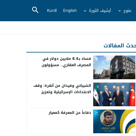
منوع
أرشيف الثورة
English
Kurdî
دث المقالات
فساد بـ8.4 ملايين دولار في
المصرف العقاري.. مسؤولون
سابقون أمام القضاء
الشيباني وفيدان من أنقرة: وقف
الاعتداءات الإسرائيلية وتعزيز
التعاون بين سوريا وتركيا
دفاعاً عن المعرفة كمعيار