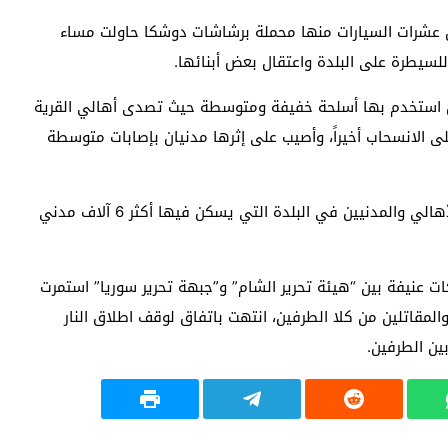
 من عشرات السيارات منها محملة برشاشات دوشكا حاولت مساء
للسيطرة على البلدة واعتقال بعض أبنائها.
ين استخدم بها أسلحة خفيفة ومتوسطة حيث تصدى أهالي القرية
لى الانسحاب أخيراً، وأصيب على إثرها مدنيان بإصابات متوسطة
وأشارت المصادر أن حالة من الذعر والخوف انتشرت بين الأهالي والمدنيين في البلدة التي يسكن فيها أكثر 6 آلاف مدني
 عنيفة بين “هيئة تحرير الشام” و”جبهة تحرير سوريا” استمرت
المقاتلين من كلا الطرفين، انتهت باتفاق لوقف اطلاق النار
ين الطرفين.