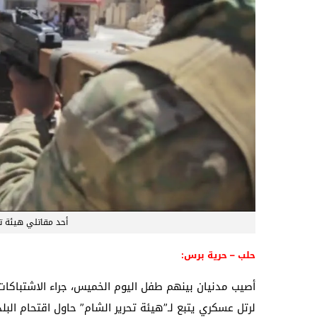
أحد مقاتلي هيئة ت
حلب – حرية برس:
أصيب مدنيان بينهم طفل اليوم الخميس، جراء الاشتباكات 
لرتل عسكري يتبع لـ”هيئة تحرير الشام” حاول اقتحام البلد